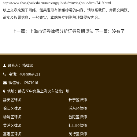
http://www.shanghailvshi.cn/minxingqulvshi/minxinglvsuodizhi/7419.html
以上文章来源于网络，如果发现有涉嫌抄袭的内容，请联系我们，并提交问题、
链接及权属信息，一经查实，本站将立刻删除涉嫌侵权内容。
上一篇：
上海市证券律师分析证券及期货法
下一篇：没有了
联系人：杨律师
电话：400-9969-211
微信号：12871916
地址：静安区中兴路上海火车站北广场
静安区律师
长宁区律师
徐汇区律师
浦东区律师
杨浦区律师
普陀区律师
黄浦区律师
虹口区律师
嘉定区律师
闵行区律师