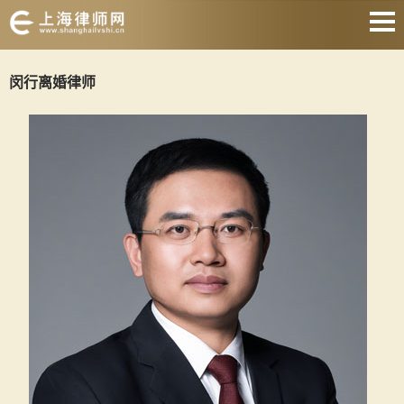
网站首页
闵行离婚律师
婚姻家庭
刑事辩护
房产纠纷
合同纠纷
征地拆迁
劳动纠纷
关于我们