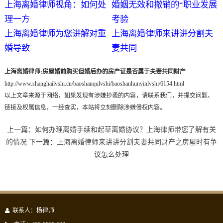
上海离婚律师视角：如何处
婚姻无效和撤销的“职业发展
理一方
考验
上海离婚律师为您讲解对重
上海离婚律师来讲讲分割夫
婚导致
妻共同
上海离婚律师:房屋婚前购买但婚后办的房产证是否属于夫妻共同财产
http://www.shanghailvshi.cn/baoshanqulvshi/baoshanhunyinlvshi/6154.html
以上文章来源于网络，如果发现有涉嫌抄袭的内容，请联系我们，并提交问题、
链接及权属信息，一经查实，本站将立刻删除涉嫌侵权内容。
上一篇：
如何办理离婚手续和起草离婚协议？上海律师带您了解有关
的情况
下一篇：
上海离婚律师来讲讲分割夫妻共同财产之房屋时有争
议怎么处理
联系人：杨律师