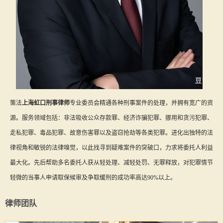
策法
上海虹口刑事律师
专业委员会精通各种刑事案件的处理，并拥有宽广的资
源。服务领域包括：非法吸收公众存款罪、经济诈骗犯罪、挪用和贪污犯罪、
走私犯罪、毒品犯罪、故意伤害罪以及盗窃抢劫等各类犯罪。进化出独特的法
律视角和敏锐的法律嗅觉，以此找寻到疑难案件的突破口，力求将委托人利益
最大化。先后帮助多名委托人获从轻处理、减轻处罚、无罪释放，对犯罪情节
轻微的当事人申请取保候审及争取缓刑的成功率高达90%以上。
律师团队