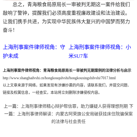
总之，青海粮食局原局长一审被判无期这一案件给我们
敲响了警钟，提醒我们必须高度重视廉政建设和法治建设。
让我们携手共进，为实现中华民族伟大复兴的中国梦而努力
奋斗！
上海刑事案件律师视角：守
上海刑事案件律师视角：小
护未成
米SU7车
上海刑事案件律师视角：青海粮食局原局长一审被判无期案例的法律分析与启示
http://www.shanghailvshi.cn/hongkouqulvshi/hongkouxingshilvshi/7017.html
以上文章来源于网络，如果发现有涉嫌抄袭的内容，请联系我们，并提交问题、
链接及权属信息，一经查实，本站将立刻删除涉嫌侵权内容。
上一篇：
上海刑事律师精心辩护帮信罪，助力嫌疑人获得理想刑期
下
一篇：
上海刑事律师解读：内蒙古阿荣旗公安局破获挂床住院骗保案
的法律与社会责任