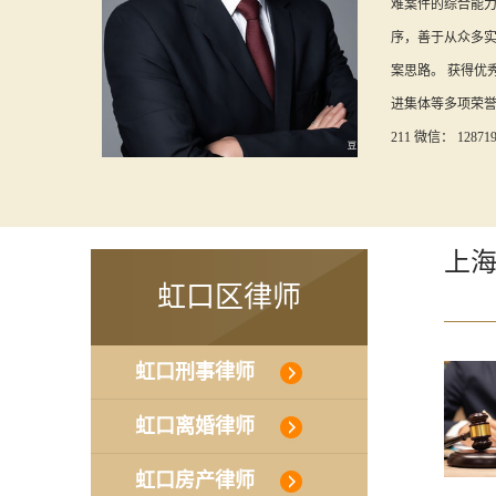
难案件的综合能
序，善于从众多
案思路。 获得优
进集体等多项荣誉称号
211 微信： 128719
上
虹口区律师
虹口刑事律师
虹口离婚律师
虹口房产律师