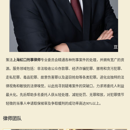
策法
上海虹口刑事律师
专业委员会精通各种刑事案件的处理，并拥有宽广的资
源。服务领域包括：非法吸收公众存款罪、经济诈骗犯罪、挪用和贪污犯罪、
走私犯罪、毒品犯罪、故意伤害罪以及盗窃抢劫等各类犯罪。进化出独特的法
律视角和敏锐的法律嗅觉，以此找寻到疑难案件的突破口，力求将委托人利益
最大化。先后帮助多名委托人获从轻处理、减轻处罚、无罪释放，对犯罪情节
轻微的当事人申请取保候审及争取缓刑的成功率高达90%以上。
律师团队