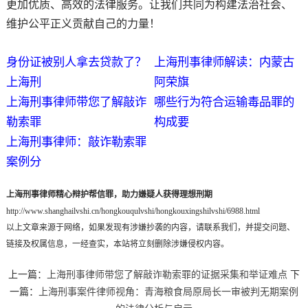
更加优质、高效的法律服务。让我们共同为构建法治社会、
维护公平正义贡献自己的力量！
身份证被别人拿去贷款了？
上海刑事律师解读：内蒙古
上海刑
阿荣旗
上海刑事律师带您了解敲诈
哪些行为符合运输毒品罪的
勒索罪
构成要
上海刑事律师：敲诈勒索罪
案例分
上海刑事律师精心辩护帮信罪，助力嫌疑人获得理想刑期
http://www.shanghailvshi.cn/hongkouqulvshi/hongkouxingshilvshi/6988.html
以上文章来源于网络，如果发现有涉嫌抄袭的内容，请联系我们，并提交问题、
链接及权属信息，一经查实，本站将立刻删除涉嫌侵权内容。
上一篇：
上海刑事律师带您了解敲诈勒索罪的证据采集和举证难点
下
一篇：
上海刑事案件律师视角：青海粮食局原局长一审被判无期案例