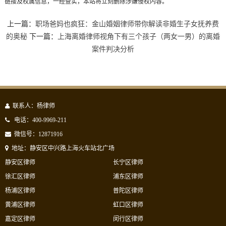
链接及权属信息，一经查实，本站将立刻删除涉嫌侵权内容。
上一篇：
职场爸妈也疯狂：金山婚姻律师带你解读非婚生子女抚养费
的奥秘
下一篇：
上海离婚律师视角下有三个孩子（两女一男）的离婚
案件判决分析
联系人：杨律师
电话：400-9969-211
微信号：12871916
地址：静安区中兴路上海火车站北广场
静安区律师
长宁区律师
徐汇区律师
浦东区律师
杨浦区律师
普陀区律师
黄浦区律师
虹口区律师
嘉定区律师
闵行区律师