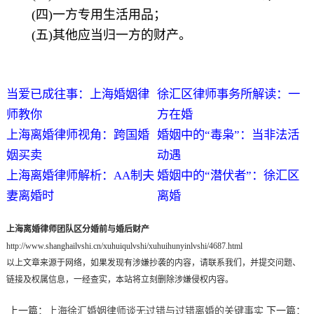
(四)一方专用生活用品；
(五)其他应当归一方的财产。
当爱已成往事：上海婚姻律
徐汇区律师事务所解读：一
师教你
方在婚
上海离婚律师视角：跨国婚
婚姻中的“毒枭”：当非法活
姻买卖
动遇
上海离婚律师解析：AA制夫
婚姻中的“潜伏者”：徐汇区
妻离婚时
离婚
上海离婚律师团队区分婚前与婚后财产
http://www.shanghailvshi.cn/xuhuiqulvshi/xuhuihunyinlvshi/4687.html
以上文章来源于网络，如果发现有涉嫌抄袭的内容，请联系我们，并提交问题、
链接及权属信息，一经查实，本站将立刻删除涉嫌侵权内容。
上一篇：
上海徐汇婚姻律师谈无过错与过错离婚的关键事实
下一篇：