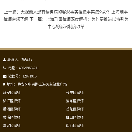
上一篇：
无视他人患有精神病的客观事实捏造事实怎么办？上海刑事
律师带您了解
下一篇：
上海刑事律师深度解析：为何要推进以审判为
中心的诉讼制度改革
联系人：杨律师
电话：400-9969-211
微信号：12871916
地址：静安区中兴路上海火车站北广场
静安区律师
长宁区律师
徐汇区律师
浦东区律师
杨浦区律师
普陀区律师
黄浦区律师
虹口区律师
嘉定区律师
闵行区律师