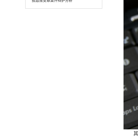
投敌叛变罪案件辩护分析
其次