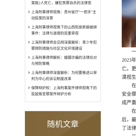
案致2人死亡，嫌犯畏罪自杀的法律思
上海刑事律师视角：贵州省厅“一把手”主
动投案的深意
上海刑事律师视角下的山西阳泉新娘被绑
事件：法律与道德的双重审视
上海刑事律师会见网深度解析：青少年犯
罪预防措施与社区文化环境建设
一、
上海刑事律师解析：婚姻诈骗的法律应对
202
与预防策略
亡。
上海刑事律师深度解析：为何要推进以审
漠视
判为中心的诉讼制度改革
在法
保障辩护权：上海刑事案件律师视角下的
安全
投敌叛变罪案件辩护分析
成严
在案
后，
随机文章
了法