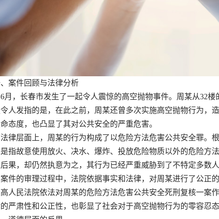
案件回顾与法律分析
3年6月，长春市发生了一起令人震惊的高空抛物事件。周某从32
更令人发指的是，在此之前，周某还曾多次实施高空抛物行为，
生命态度，也凸显了其对公共安全的严重危害。
律层面上，周某的行为构成了以危险方法危害公共安全罪。根
罪是指故意使用放火、决水、爆炸、投放危险物质以外的危险方
重后果，却仍然执意为之，其行为已经严重威胁到了不特定多数
件的审理过程中，法院依据事实和法律，对周某进行了公正的
最高人民法院依法对周某的危险方法危害公共安全死刑复核一案
律的严肃性和公正性，也彰显了社会对于高空抛物行为的零容忍