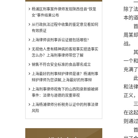
二、
除了
杨浦区刑事案件律师发现陕西佳县“铁笼
女”事件结果公布
本的
从行政执法过程中收集的鉴定意见看如何
首先
有效质证
周某
上海律师谈刑事诉讼证据包括哪些?
战。
无视他人患有精神病的客观事实捏造事实
其次
怎么办？上海刑事律师带您了解
一个
销售不符合安全标准的食品罪名成立
充满
上海最好的刑事辩护律师是谁？杨浦刑事
此外
辩护律师为您讲解,上海最好的刑事辩
和法
上海刑事律师视角下的山西阳泉新娘被绑
正义
事件：法律与道德的双重审视
三、
上海杨浦律师分析税务认证中的刑事法律
风险
在这
则通
首先