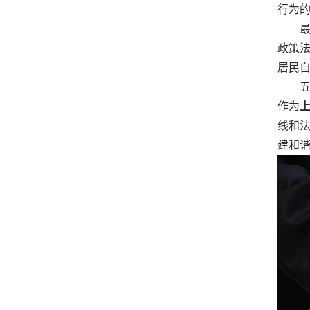
行为
最后
政策
居民
五
作为
线和
建和