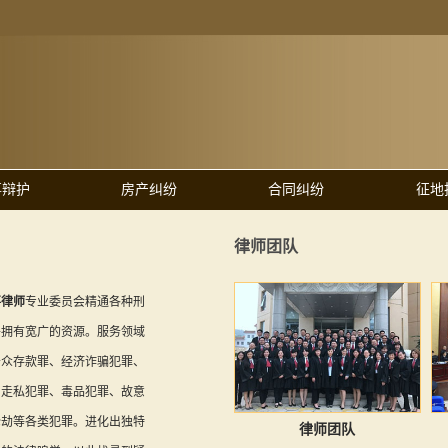
事辩护
房产纠纷
合同纠纷
征地
律师团队
事律师
专业委员会精通各种刑
并拥有宽广的资源。服务领域
公众存款罪、经济诈骗犯罪、
、走私犯罪、毒品犯罪、故意
抢劫等各类犯罪。进化出独特
律师团队