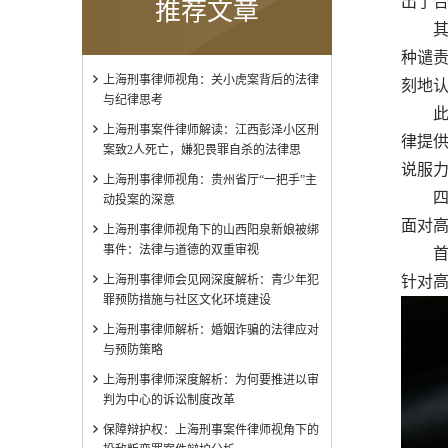
出了
推荐文章
其次
种谴
上海刑事律师视角：关小虎案背后的法律
刻地
与纪律思考
此外
上海刑事案件律师解读：江西彭泽小区刑
律提
案致2人死亡，嫌犯畏罪自杀的法律思
说服
上海刑事律师视角：贵州省厅“一把手”主
四、
动投案的深意
面对
上海刑事律师视角下的山西阳泉新娘被绑
事件：法律与道德的双重审视
首先
上海刑事律师会见网深度解析：青少年犯
针对
罪预防措施与社区文化环境建设
上海刑事律师解析：婚姻诈骗的法律应对
与预防策略
上海刑事律师深度解析：为何要推进以审
判为中心的诉讼制度改革
保障辩护权：上海刑事案件律师视角下的