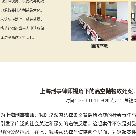
锐的法律嗅觉，以此找寻到疑
，力求将委托人利益最大化。
托人获从轻处理、减轻处罚、
罪情节轻微的当事人申请取保
成功率高达90%以上。
律所环境
上海刑事律师视角下的高空抛物致死案
时间：2024-11-11 09:28
点击：
关键
为
上海刑事律师
，我时常深感法律条文背后所承载的社会责任
件引发了广泛的社会关注和深刻的道德反思。这起案件不仅是对
底线的公然挑战。在此，我将从法律与道德两个层面，对这起案