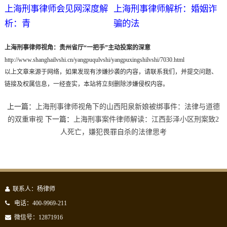
上海刑事律师会见网深度解
上海刑事律师解析：婚姻诈
析：青
骗的法
上海刑事律师视角：贵州省厅“一把手”主动投案的深意
http://www.shanghailvshi.cn/yangpuqulvshi/yangpuxingshilvshi/7030.html
以上文章来源于网络，如果发现有涉嫌抄袭的内容，请联系我们，并提交问题、
链接及权属信息，一经查实，本站将立刻删除涉嫌侵权内容。
上一篇：
上海刑事律师视角下的山西阳泉新娘被绑事件：法律与道德
的双重审视
下一篇：
上海刑事案件律师解读：江西彭泽小区刑案致2
人死亡，嫌犯畏罪自杀的法律思考
联系人：杨律师
电话：400-9969-211
微信号：12871916