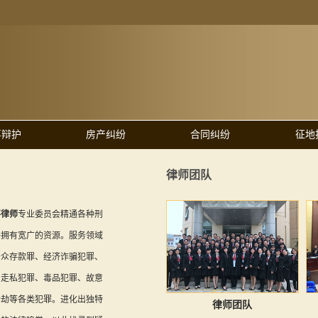
事辩护
房产纠纷
合同纠纷
征地
律师团队
事律师
专业委员会精通各种刑
并拥有宽广的资源。服务领域
公众存款罪、经济诈骗犯罪、
、走私犯罪、毒品犯罪、故意
抢劫等各类犯罪。进化出独特
律师团队