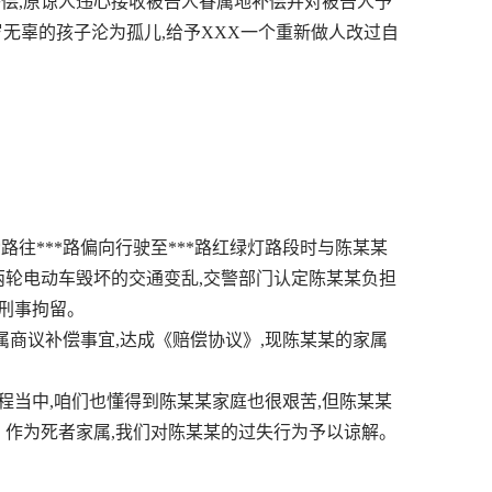
补偿,原谅人违心接收被告人眷属地补偿并对被告人予
岁无辜的孩子沦为孤儿,给予XXX一个重新做人改过自
**路往***路偏向行驶至***路红绿灯路段时与陈某某
及两轮电动车毁坏的交通变乱,交警部门认定陈某某负担
造刑事拘留。
商议补偿事宜,达成《赔偿协议》,现陈某某的家属
程当中,咱们也懂得到陈某某家庭也很艰苦,但陈某某
。作为死者家属,我们对陈某某的过失行为予以谅解。