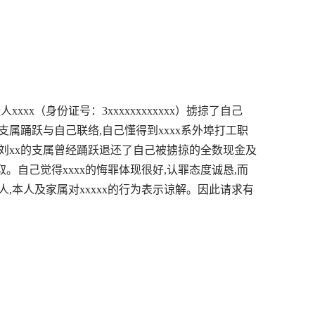
xxxx（身份证号：3xxxxxxxxxxxx）掳掠了自己
xx的支属踊跃与自己联络,自己懂得到xxxx系外埠打工职
,刘xx的支属曾经踊跃退还了自己被掳掠的全数现金及
收取。自己觉得xxxx的悔罪体现很好,认罪态度诚恳,而
人,本人及家属对xxxxx的行为表示谅解。因此请求有