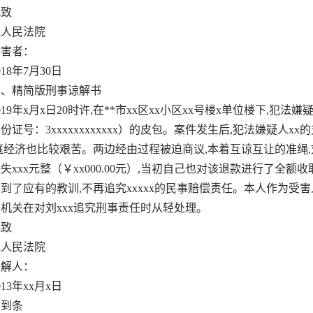
致
人民法院
害者：
8年7月30日
精简版刑事谅解书
9年x月x日20时许,在**市xx区xx小区xx号楼x单位楼下,犯法嫌疑人
身份证号：3xxxxxxxxxxxx）的皮包。案件发生后,犯法嫌疑人
庭经济也比较艰苦。两边经由过程被迫商议,本着互谅互让的准绳
失xxx元整（￥xx000.00元）,当初自己也对该退款进行了全额
到了应有的教训,不再追究xxxxx的民事赔偿责任。本人作为受害
机关在对刘xxx追究刑事责任时从轻处理。
致
人民法院
解人：
3年xx月x日
到条