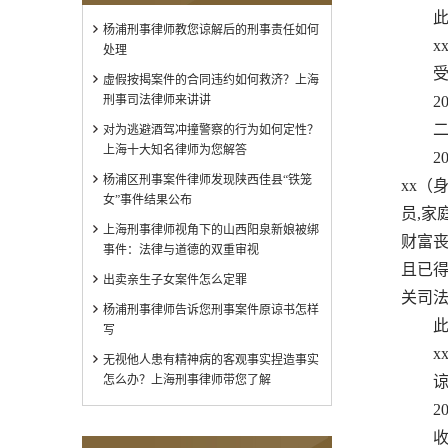
此
杨浦刑事律师教您谅解后的刑事责任如何
xx
处理
受
虚假按揭案件的合同违约如何救济？上海
刑事司法律师来讲讲
201
二、
对为逃避酒驾冲撞警察的行为如何定性？
上海十大知名律师为您解答
201
杨浦区刑事案件律师发现陕西佳县“铁笼
xx（
女”事件结果公布
员,家
上海刑事律师视角下的山西阳泉新娘被绑
财富丧
事件：法律与道德的双重审视
且已得
出卖亲生子女案件怎么定罪
关司法
杨浦刑事律师告诉您刑事案件原谅书怎样
此
写
xx
无视他人患有精神病的客观事实捏造事实
怎么办？上海刑事律师带您了解
谅
201
收