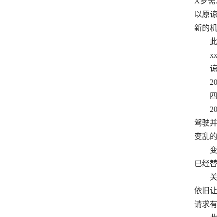
X岁需
以原谅
新的机
此
xx
谅解人
20X
四、
201
驾驶并
变乱的
变乱发
已经替
关于*
依旧让
请求有