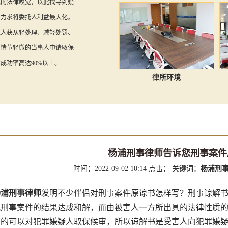
锐的法律嗅觉，以此找寻到疑
，力求将委托人利益最大化。
托人获从轻处理、减轻处罚、
罪情节轻微的当事人申请取保
成功率高达90%以上。
律所环境
杨浦刑事律师告诉您刑事案件
时间：2022-09-02 10:14
点击：
关键词：
杨浦刑事
杨浦刑事律师
发明不少伴侣对刑事案件原谅书怎样写？刑事谅解
就刑事案件的结果达成和解，而由被害人一方所出具的法律性质
有的可以对犯罪嫌疑人取保候审，所以谅解书是受害人向犯罪嫌