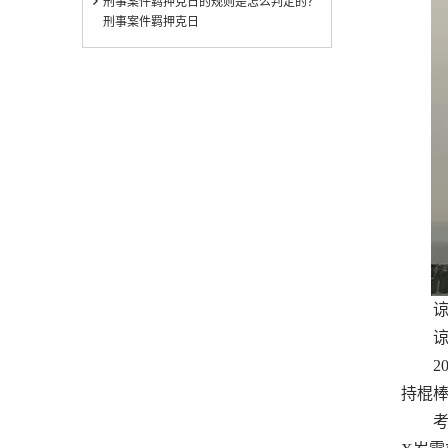
刑事案件羁押克日的规则是怎么判定的？
刑事案件羁押克日
谅解人
谅解人
20X
持棍棒
考虑