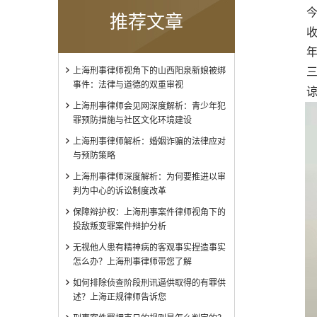
今收到
推荐文章
收
年
上海刑事律师视角下的山西阳泉新娘被绑
三、
事件：法律与道德的双重审视
谅解人
上海刑事律师会见网深度解析：青少年犯
罪预防措施与社区文化环境建设
上海刑事律师解析：婚姻诈骗的法律应对
与预防策略
上海刑事律师深度解析：为何要推进以审
判为中心的诉讼制度改革
保障辩护权：上海刑事案件律师视角下的
投敌叛变罪案件辩护分析
无视他人患有精神病的客观事实捏造事实
怎么办？上海刑事律师带您了解
如何排除侦查阶段刑讯逼供取得的有罪供
述？上海正规律师告诉您