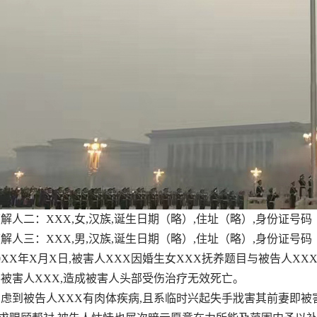
二：XXX,女,汉族,诞生日期（略）,住址（略）,身份证号码
三：XXX,男,汉族,诞生日期（略）,住址（略）,身份证号码
X年X月X日,被害人XXX因婚生女XXX抚养题目与被告人XX
被害人XXX,造成被害人头部受伤治疗无效死亡。
到被告人XXX有肉体疾病,且系临时兴起失手戕害其前妻即被害