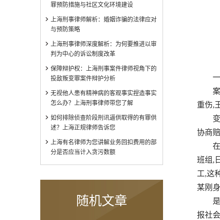
罪预防措施与社区文化环境建设
上海刑事律师解析：婚姻诈骗的法律应对
与预防策略
上海刑事律师深度解析：为何要推进以审
判为中心的诉讼制度改革
保障辩护权：上海刑事案件律师视角下的
一、
投敌叛变罪案件辩护分析
案情先
无视他人患有精神病的客观事实捏造事实
怎么办？上海刑事律师带您了解
重伤,
如何排除侦查阶段刑讯逼供取得的有罪供
变乱发
述？上海正规律师告诉您
协商赔
上海有名律师为您讲解业务回扣费用的部
在商
分是否应当计入贪污数额
班组,
工,这
某刚身
随机文章
是以
报社会