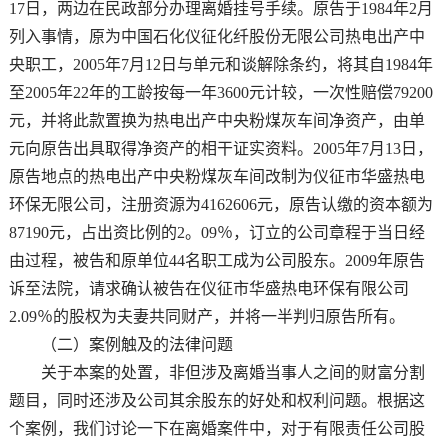
17日，两边在民政部分办理离婚挂号手续。原告于1984年2月
列入事情，原为中国石化仪征化纤股份无限公司热电出产中
央职工，2005年7月12日与单元和谈解除条约，将其自1984年
至2005年22年的工龄按每一年3600元计较，一次性赔偿79200
元，并将此款置换为热电出产中央粉煤灰车间净资产，由单
元向原告出具取得净资产的相干证实资料。2005年7月13日，
原告地点的热电出产中央粉煤灰车间改制为仪征市华盛热电
环保无限公司，注册资源为4162606元，原告认缴的资本额为
87190元，占出资比例的2。09％，订立的公司章程于当日经
由过程，被告和原单位44名职工成为公司股东。2009年原告
诉至法院，请求确认被告在仪征市华盛热电环保有限公司
2.09％的股权为夫妻共同财产，并将一半判归原告所有。
（二）案例触及的法律问题
关于本案的处置，非但涉及离婚当事人之间的财富分割
题目，同时还涉及公司其余股东的好处和权利问题。根据这
个案例，我们讨论一下在离婚案件中，对于有限责任公司股