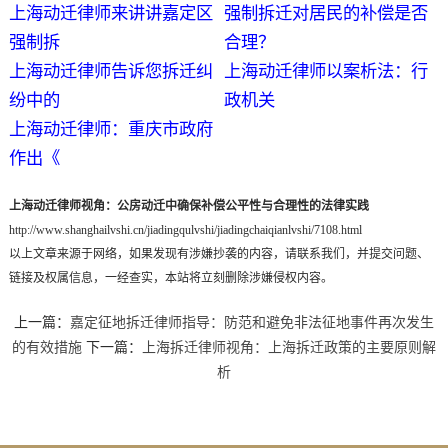
上海动迁律师来讲讲嘉定区
强制拆迁对居民的补偿是否
强制拆
合理？
上海动迁律师告诉您拆迁纠
上海动迁律师以案析法：行
纷中的
政机关
上海动迁律师：重庆市政府
作出《
上海动迁律师视角：公房动迁中确保补偿公平性与合理性的法律实践
http://www.shanghailvshi.cn/jiadingqulvshi/jiadingchaiqianlvshi/7108.html
以上文章来源于网络，如果发现有涉嫌抄袭的内容，请联系我们，并提交问题、
链接及权属信息，一经查实，本站将立刻删除涉嫌侵权内容。
上一篇：
嘉定征地拆迁律师指导：防范和避免非法征地事件再次发生
的有效措施
下一篇：
上海拆迁律师视角：上海拆迁政策的主要原则解
析