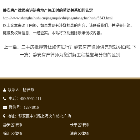
静安房产律师来讲讲房地产施工时的劳动关系如何认定
http://www.shanghailvshi.cn/jinganqulvshi/jinganfangchanlvshi/5543.html
以上文章来源于网络，如果发现有涉嫌抄袭的内容，请联系我们，并提交问题、
链接及权属信息，一经查实，本站将立刻删除涉嫌侵权内容。
上一篇：
二手房抵押转让如何进行？静安房产律师讲完您就明白啦
下
一篇：
静安房产律师为您讲解工程挂靠与分包的区别
联系人：杨律师
电话：400-9969-211
微信号：12871916
地址：静安区中兴路上海火车站北广场
静安区律师
长宁区律师
徐汇区律师
浦东区律师