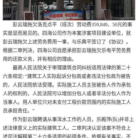
彭云瑞拖欠洛克点平（班次）劳动费359,849、50元的事
实是显而易见的。四海公司作为本案涉案项目建设单位，就
彭云瑞拖欠上述劳务费用一事，与乐典平签订了《协议》。
根据二审判决，四海公司自愿承担彭云瑞拖欠乐电平劳务费
用的还款义务，并有相应的理由。
最高人民法院关于审理建筑合同纠纷适用法律的第二十
六条规定: “建筑工人实际起诉分包商或者违法分包商为被告
的，人民法院依法受理。实际施工人员主张被告人作为承包
人的权利的，人民法院可以增加分包人或者非法分包人作为
当事人。用人单位只对未支付工程价款范围内的实际施工人
员承担责任。”
作为彭云瑞聘请从事浑水工作的人员，乐殿萍(队)并非上
述法律意义上的实际建筑工人，二审判决认定该案不符合上
述司法解释第二十六条适用的前提条件，依据有关事实，不