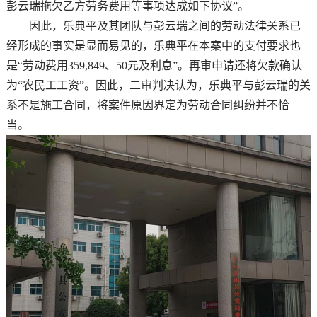
彭云瑞拖欠乙方劳务费用等事项达成如下协议”。
因此，乐典平及其团队与彭云瑞之间的劳动法律关系已
经形成的事实是显而易见的，乐典平在本案中的支付要求也
是“劳动费用359,849、50元及利息”。再审申请还将欠款确认
为“农民工工资”。因此，二审判决认为，乐典平与彭云瑞的关
系不是施工合同，将案件原因界定为劳动合同纠纷并不恰
当。