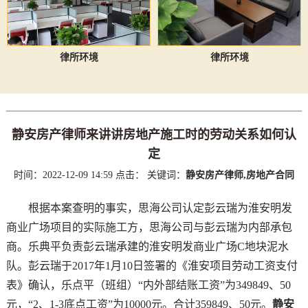
律所环境
律所环境
静安房产律师来讲讲房地产施工时的劳动关系如何认
定
时间：2022-12-09 14:59
点击：
关键词：
静安房产律师,房地产合同
根据本案查明的事实，思海公司认定彭云瑞为淮安明发
商业广场项目的实际施工方，思海公司与彭云瑞为内部承包
商。乐典平负责彭云瑞承建的淮安明发商业广场C地块泥水
队。彭云瑞于2017年1月10日签署的《淮安项目劳动工资支付
表》确认，乐点平（班组）“内外部结账工资”为349849、50
元，“2、1-3底点工资”为10000元。合计359849、50元。
静安