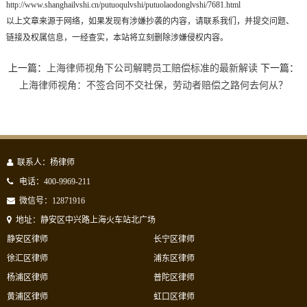
http://www.shanghailvshi.cn/putuoqulvshi/putuolaodonglvshi/7681.html
以上文章来源于网络，如果发现有涉嫌抄袭的内容，请联系我们，并提交问题、
链接及权属信息，一经查实，本站将立刻删除涉嫌侵权内容。
上一篇：
上海律师视角下公司解聘员工赔偿标准的最新解读
下一篇：
上海律师视角：不签合同不交社保，劳动者赔偿之路何去何从？
联系人：杨律师
电话：400-9969-211
微信号：12871916
地址：静安区中兴路上海火车站北广场
静安区律师
长宁区律师
徐汇区律师
浦东区律师
杨浦区律师
普陀区律师
黄浦区律师
虹口区律师