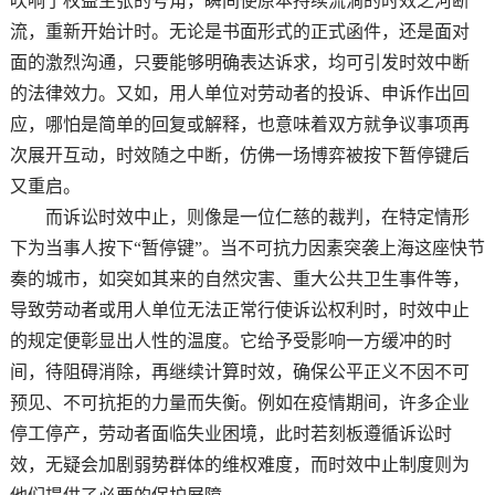
吹响了权益主张的号角，瞬间使原本持续流淌的时效之河断
流，重新开始计时。无论是书面形式的正式函件，还是面对
面的激烈沟通，只要能够明确表达诉求，均可引发时效中断
的法律效力。又如，用人单位对劳动者的投诉、申诉作出回
应，哪怕是简单的回复或解释，也意味着双方就争议事项再
次展开互动，时效随之中断，仿佛一场博弈被按下暂停键后
又重启。
而诉讼时效中止，则像是一位仁慈的裁判，在特定情形
下为当事人按下“暂停键”。当不可抗力因素突袭上海这座快节
奏的城市，如突如其来的自然灾害、重大公共卫生事件等，
导致劳动者或用人单位无法正常行使诉讼权利时，时效中止
的规定便彰显出人性的温度。它给予受影响一方缓冲的时
间，待阻碍消除，再继续计算时效，确保公平正义不因不可
预见、不可抗拒的力量而失衡。例如在疫情期间，许多企业
停工停产，劳动者面临失业困境，此时若刻板遵循诉讼时
效，无疑会加剧弱势群体的维权难度，而时效中止制度则为