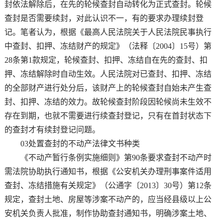
封依法解除后，在先的轮候查封自动转化为正式查封。轮候
查封是否需要续封，对此认识不一，有的要求办理续封登
记。笔者认为，根据《最高人民法院关于人民法院民事执行
中查封、扣押、冻结财产的规定》（法释〔2004〕15号）第
28条第1款规定，轮候查封、扣押、冻结自在先的查封、扣
押、冻结解除时自动生效。人民法院对已查封、扣押、冻结
的全部财产进行处分后，该财产上的轮候查封自始未产生查
封、扣押、冻结的效力。故轮候查封阶段因轮候尚未生效不
存在到期，也就不需要进行续查封登记，只有在首封状态下
的查封才有续封登记问题。
03处置查封的不动产法律文书种类
《不动产暂行条例实施细则》第90条要求查封不动产时
需法院协助执行通知书，根据《公安机关办理刑事案件适用
查封、冻结措施有关规定》（公通字〔2013〕30号）第12条
规定，查封土地、房屋等涉案不动产的，应当经县级以上公
安机关负责人批准，制作协助查封通知书，明确涉案土地、