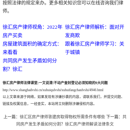
按照法律的规定来办。更多相关知识您可以在线咨询我们律
师。
徐汇房产律师视角：2022年
徐汇房产律师解析：面对开
房产买卖
发商欺
房屋建筑面积的确定方式：
跟着徐汇房产律师学习：关
来看看
于城镇
共同房产发生矛盾如何分
割？徐汇
徐汇房产律师法律课堂:一文说清!不动产查封登记必须知晓的9大问题
http://www.shanghailvshi.cn/xuhuiqulvshi/xuhuifangchanlvshi/4946.html
以上文章来源于网络，如果发现有涉嫌抄袭的内容，请联系我们，并提交问题、
链接及权属信息，一经查实，本站将立刻删除涉嫌侵权内容。
上一篇：
徐汇区房产律师答建房取得物权所需条件有哪些
下一篇：
共
同房产发生矛盾如何分割？徐汇房产律师解读法律条文