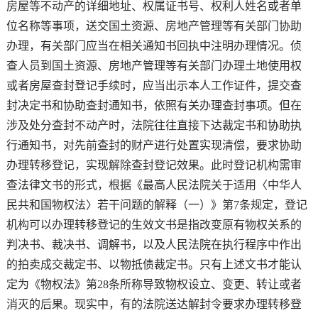
房屋等不动产的详细地址、权属证书号、权利人姓名或者单
位名称等事项，送交国土资源、房地产管理等有关部门协助
办理，有关部门应当在相关通知书回执中注明办理情况。侦
查人员到国土资源、房地产管理等有关部门办理土地使用权
或者房屋查封登记手续时，应当出示本人工作证件，提交查
封决定书和协助查封通知书，依照有关办理查封事项。但在
涉及处分查封不动产时，法院往往直接下达裁定书和协助执
行通知书，对先前查封的财产进行处置实现清偿，要求协助
办理转移登记，实现解除查封登记效果。此时登记机构需审
查法律文书的形式，根据《最高人民法院关于适用〈中华人
民共和国物权法〉若干问题的解释（一）》第7条规定，登记
机构可以办理转移登记的生效文书是指改变原有物权关系的
判决书、裁决书、调解书，以及人民法院在执行程序中作出
的拍卖成交裁定书、以物抵债裁定书。只有上述文书才能认
定为《物权法》第28条所称导致物权设立、变更、转让或者
消灭的后果。现实中，有的法院送达解封令要求办理转移登